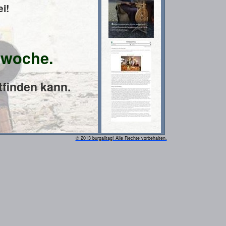
ei!
gwoche.
tfinden kann.
© 2013 burgalltag! Alle Rechte vorbehalten.