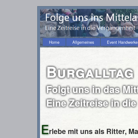
Home
Allgemeines
Event Handwerke
Burgalltag
Folgt uns in das Mitt
Eine Zeitreise in di
E
rlebe mit uns als Ritter, 