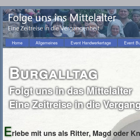
Home
Allgemeines
Event Handwerkertage
Event B
Burgalltag
Folgt uns in das Mittelalter
Eine Zeitreise in die Vergan
E
rlebe mit uns als Ritter, Magd oder K